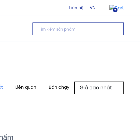
Liên hệ
VN
0
ất
Liên quan
Bán chạy
phẩm