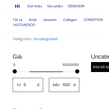
Giới thiệu
Sản phẩm
OEM/ODM
Tất cả
Anok
bewants
Collagen
CONDITION
HUTGAESOO
Trang chủ
Uncategorized
Giá
Uncate
Xóa bộ l
Từ
đ
Đến
đ